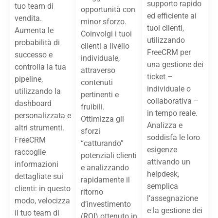
supporto rapido
tuo team di
opportunità con
ed efficiente ai
vendita.
minor sforzo.
tuoi clienti,
Aumenta le
Coinvolgi i tuoi
utilizzando
probabilità di
clienti a livello
FreeCRM per
successo e
individuale,
una gestione dei
controlla la tua
attraverso
ticket –
pipeline,
contenuti
individuale o
utilizzando la
pertinenti e
collaborativa –
dashboard
fruibili.
in tempo reale.
personalizzata e
Ottimizza gli
Analizza e
altri strumenti.
sforzi
soddisfa le loro
FreeCRM
“catturando”
esigenze
raccoglie
potenziali clienti
attivando un
informazioni
e analizzando
helpdesk,
dettagliate sui
rapidamente il
semplica
clienti: in questo
ritorno
l’assegnazione
modo, velocizza
d’investimento
e la gestione dei
il tuo team di
(ROI) ottenuto in