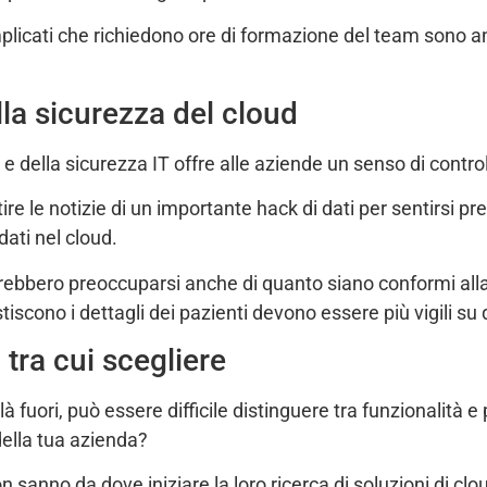
licati che richiedono ore di formazione del team sono an
lla sicurezza del cloud
 della sicurezza IT offre alle aziende un senso di control
tire le notizie di un importante hack di dati per sentirsi
dati nel cloud.
trebbero preoccuparsi anche di quanto siano conformi alla
scono i dettagli dei pazienti devono essere più vigili su q
 tra cui scegliere
 fuori, può essere difficile distinguere tra funzionalità e
 della tua azienda?
 sanno da dove iniziare la loro ricerca di soluzioni di cl