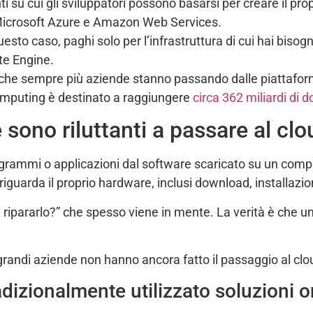
ti su cui gli sviluppatori possono basarsi per creare il pr
 Microsoft Azure e Amazon Web Services.
questo caso, paghi solo per l’infrastruttura di cui hai bisog
e Engine.
a che sempre più aziende stanno passando dalle piattaforme 
computing è destinato a raggiungere
circa 362 miliardi di d
 sono riluttanti a passare al cl
grammi o applicazioni dal software scaricato su un comput
guarda il proprio hardware, inclusi download, installazi
e a ripararlo?” che spesso viene in mente. La verità è che
 grandi aziende non hanno ancora fatto il passaggio al cl
dizionalmente utilizzato soluzioni 