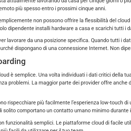
ta attualmente lavorando da casa per cinque giorni o più
remoto più spesso entro i prossimi cinque anni.
semplicemente non possono offrire la flessibilità del clo
 dipendente installi hardware a casa e scarichi tutti i dat
ver lavorare da una posizione specifica. Quando tutti i dat
urché dispongano di una connessione Internet. Non dipen
oarding
ud è semplice. Una volta individuati i dati critici della tu
za problemi. La maggior parte dei provider offre anche d
no rispecchiare più facilmente l’esperienza low-touch d
 di solito comportano un contatto umano minimo durante i
 funzionalità semplici. Le piattaforme cloud di facile ut
iù facili da utilizzare per il tuo team.