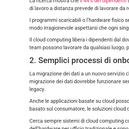
La ricerca mostra che
il 44% dei dipendenti
s
di lavoro a distanza prevede di lavorare da 
I programmi scaricabili o l’hardware fisico 
modo irragionevole aspettarsi che ogni singolo
Il cloud computing libera i dipendenti dal do
team possono lavorare da qualsiasi luogo, p
2. Semplici processi di onb
La migrazione dei dati a un nuovo servizio clo
migrazione dei dati dovrebbe funzionare sen
legacy.
Anche le applicazioni basate su cloud posso
basato sul consumatore, le soluzioni cloud
Cerca sempre sistemi di cloud computing con
dell’hardware per ufficio tradizionale e sono p